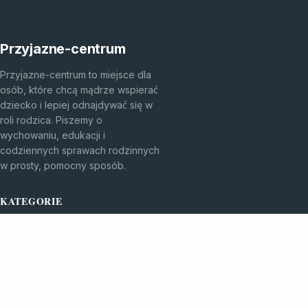
Przyjazne-centrum
Przyjazne-centrum to miejsce dla
osób, które chcą mądrze wspierać
dziecko i lepiej odnajdywać się w
roli rodzica. Piszemy o
wychowaniu, edukacji i
codziennych sprawach rodzinnych
w prosty, pomocny sposób.
KATEGORIE
Bez kategorii
Edukacja I Rozwój
TEMATY