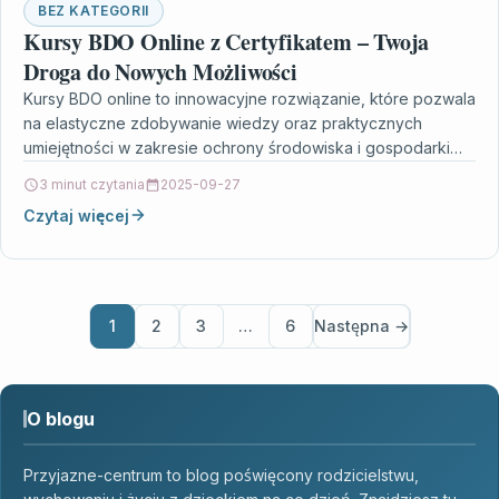
BEZ KATEGORII
Kursy BDO Online z Certyfikatem – Twoja
Droga do Nowych Możliwości
Kursy BDO online to innowacyjne rozwiązanie, które pozwala
na elastyczne zdobywanie wiedzy oraz praktycznych
umiejętności w zakresie ochrony środowiska i gospodarki
odpadami. Dzięki certyfikatom…
3 minut czytania
2025-09-27
Czytaj więcej
1
2
3
…
6
Następna →
O blogu
Przyjazne-centrum to blog poświęcony rodzicielstwu,