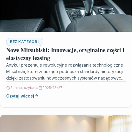
BEZ KATEGORII
Nowe Mitsubishi: Innowacje, oryginalne części i
elastyczny leasing
Artykuł prezentuje rewolucyjne rozwiązania technologiczne
Mitsubishi, które znacząco podnoszą standardy motoryzacji
dzięki zastosowaniu nowoczesnych systemów napędowych i
bezpieczeństwa. W tekście podkreślono, że oryginalne
3 minut czytania
2025-12-27
części…
Czytaj więcej