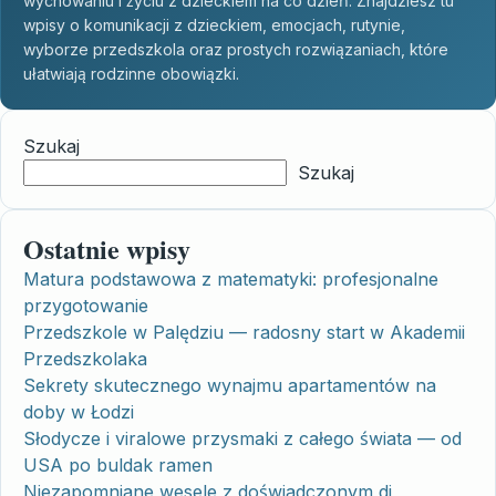
wychowaniu i życiu z dzieckiem na co dzień. Znajdziesz tu
wpisy o komunikacji z dzieckiem, emocjach, rutynie,
wyborze przedszkola oraz prostych rozwiązaniach, które
ułatwiają rodzinne obowiązki.
Szukaj
Szukaj
Ostatnie wpisy
Matura podstawowa z matematyki: profesjonalne
przygotowanie
Przedszkole w Palędziu — radosny start w Akademii
Przedszkolaka
Sekrety skutecznego wynajmu apartamentów na
doby w Łodzi
Słodycze i viralowe przysmaki z całego świata — od
USA po buldak ramen
Niezapomniane wesele z doświadczonym dj