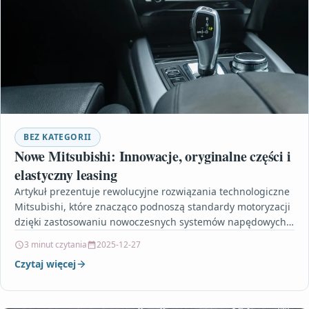
BEZ KATEGORII
Nowe Mitsubishi: Innowacje, oryginalne części i
elastyczny leasing
Artykuł prezentuje rewolucyjne rozwiązania technologiczne
Mitsubishi, które znacząco podnoszą standardy motoryzacji
dzięki zastosowaniu nowoczesnych systemów napędowych i
bezpieczeństwa. W tekście podkreślono, że oryginalne
3 minut czytania
2025-12-27
części…
Czytaj więcej