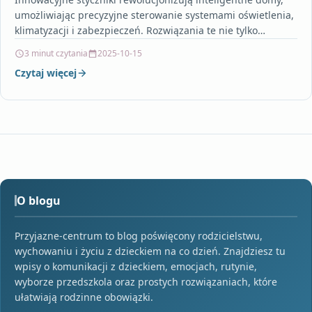
umożliwiając precyzyjne sterowanie systemami oświetlenia,
klimatyzacji i zabezpieczeń. Rozwiązania te nie tylko
zwiększają komfort życia, ale także przyczyniają się…
3 minut czytania
2025-10-15
Czytaj więcej
O blogu
Przyjazne-centrum to blog poświęcony rodzicielstwu,
wychowaniu i życiu z dzieckiem na co dzień. Znajdziesz tu
wpisy o komunikacji z dzieckiem, emocjach, rutynie,
wyborze przedszkola oraz prostych rozwiązaniach, które
ułatwiają rodzinne obowiązki.