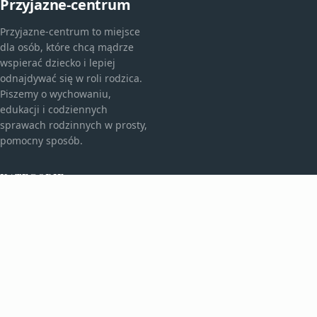
Przyjazne-centrum
Przyjazne-centrum to miejsce
dla osób, które chcą mądrze
wspierać dziecko i lepiej
odnajdywać się w roli rodzica.
Piszemy o wychowaniu,
edukacji i codziennych
sprawach rodzinnych w prosty,
pomocny sposób.
KATEGORIE
Bez kategorii
Edukacja I Rozwój
TEMATY
Rodzicielstwo I Wychowanie