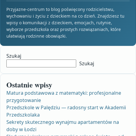
Przyjazne-centrum to blog poświęcony rodzicielstwu,
wychowaniu i życiu z dzieckiem na co dzień. Znajdziesz tu
wpisy o komunikacji z dzieckiem, emocjach, rutynie,
wyborze przedszkola oraz prostych rozwiązaniach, które
ułatwiają rodzinne obowiązki.
Szukaj
Szukaj
Ostatnie wpisy
Matura podstawowa z matematyki: profesjonalne
przygotowanie
Przedszkole w Palędziu — radosny start w Akademii
Przedszkolaka
Sekrety skutecznego wynajmu apartamentów na
doby w Łodzi