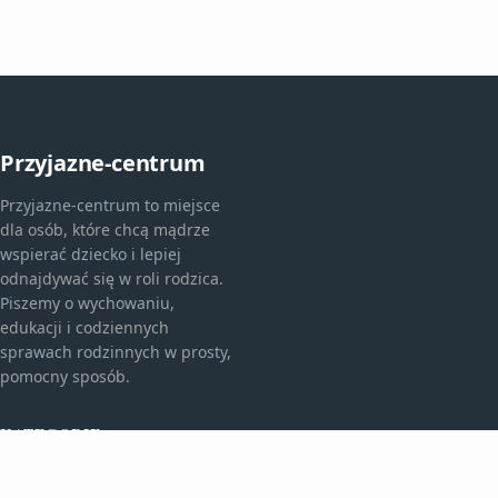
Przyjazne-centrum
Przyjazne-centrum to miejsce
dla osób, które chcą mądrze
wspierać dziecko i lepiej
odnajdywać się w roli rodzica.
Piszemy o wychowaniu,
edukacji i codziennych
sprawach rodzinnych w prosty,
pomocny sposób.
KATEGORIE
Bez kategorii