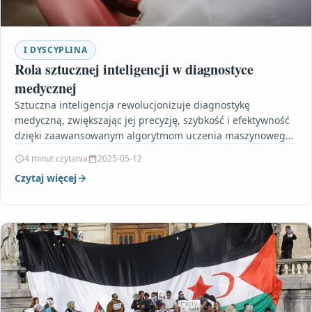
I DYSCYPLINA
Rola sztucznej inteligencji w diagnostyce
medycznej
Sztuczna inteligencja rewolucjonizuje diagnostykę
medyczną, zwiększając jej precyzję, szybkość i efektywność
dzięki zaawansowanym algorytmom uczenia maszynowego.
Artykuł ukazuje, w jaki sposób AI wspiera lekarzy…
4 minut czytania
2025-05-12
Czytaj więcej