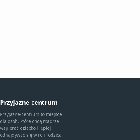
Przyjazne-centrum
Przyjazne-centrum to miejsce
dla osób, które chcą mądrze
wspierać dziecko i lepiej
odnajdywać się w roli rodzica.