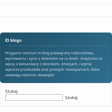
O blogu
Przyjazne-centrum to blog poświęcony rodzicielstwu,
wychowaniu i życiu z dzieckiem na co dzień. Znajdziesz tu
wpisy o komunikacji z dzieckiem, emocjach, rutynie,
wyborze przedszkola oraz prostych rozwiązaniach, które
ułatwiają rodzinne obowiązki.
Szukaj
Szukaj