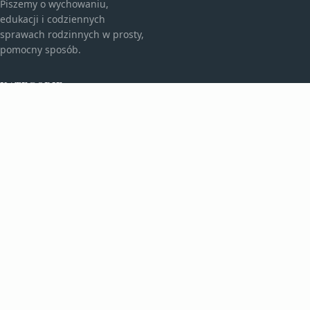
Piszemy o wychowaniu,
edukacji i codziennych
sprawach rodzinnych w prosty,
pomocny sposób.
KATEGORIE
Bez kategorii
Edukacja I Rozwój
TEMATY
Rodzicielstwo I Wychowanie
Życie Z Dzieckiem
WIĘCEJ