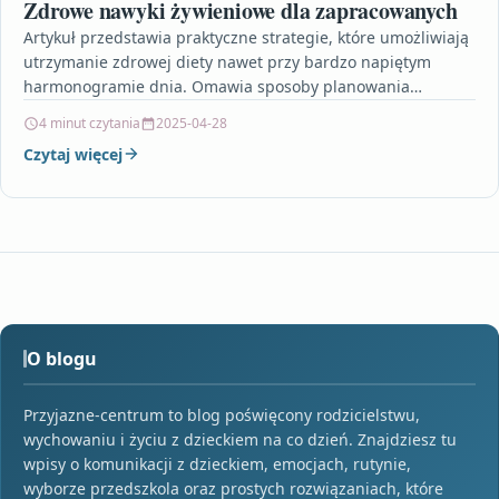
Zdrowe nawyki żywieniowe dla zapracowanych
Artykuł przedstawia praktyczne strategie, które umożliwiają
utrzymanie zdrowej diety nawet przy bardzo napiętym
harmonogramie dnia. Omawia sposoby planowania
szybkich i pożywnych posiłków, takie jak…
4 minut czytania
2025-04-28
Czytaj więcej
O blogu
Przyjazne-centrum to blog poświęcony rodzicielstwu,
wychowaniu i życiu z dzieckiem na co dzień. Znajdziesz tu
wpisy o komunikacji z dzieckiem, emocjach, rutynie,
wyborze przedszkola oraz prostych rozwiązaniach, które