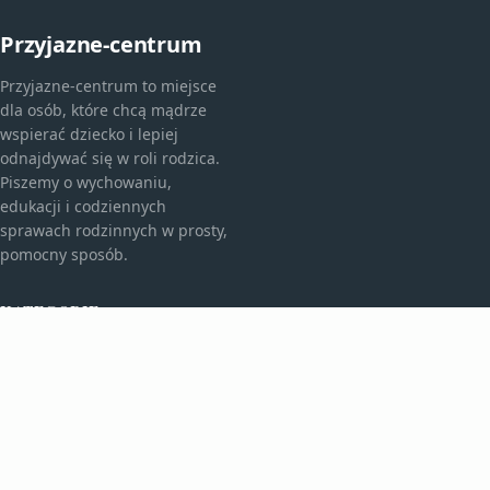
Przyjazne-centrum
Przyjazne-centrum to miejsce
dla osób, które chcą mądrze
wspierać dziecko i lepiej
odnajdywać się w roli rodzica.
Piszemy o wychowaniu,
edukacji i codziennych
sprawach rodzinnych w prosty,
pomocny sposób.
KATEGORIE
Bez kategorii
Edukacja I Rozwój
TEMATY
Rodzicielstwo I Wychowanie