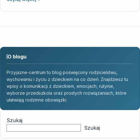
O blogu
Przyjazne-centrum to blog poświęcony rodzicielstwu,
wychowaniu i życiu z dzieckiem na co dzień. Znajdziesz tu
wpisy o komunikacji z dzieckiem, emocjach, rutynie,
wyborze przedszkola oraz prostych rozwiązaniach, które
ułatwiają rodzinne obowiązki.
Szukaj
Szukaj