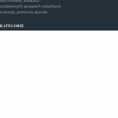
wychowaniu, edukacji i
codziennych sprawach rodzinnych
w prosty, pomocny sposób.
KATEGORIE
Bez kategorii
Edukacja I Rozwój
TEMATY
Rodzicielstwo I Wychowanie
Życie Z Dzieckiem
WIĘCEJ
© 2026
Przyjazne-centrum
. Wszelkie prawa zastrzeżone.